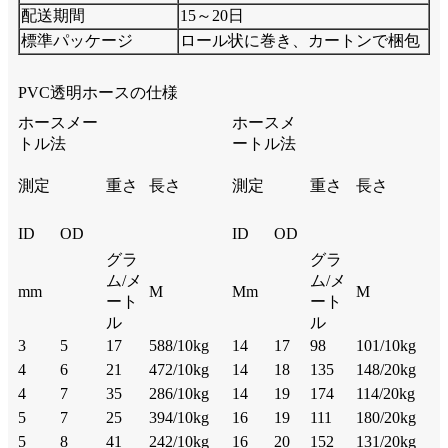
配送期間
15～20日
標準パッケージ
ロール状に巻き、カートンで梱包
PVC透明ホースの仕様
ホースメー
ホースメ
トル法
ートル法
測定
重さ
長さ
測定
重さ
長さ
ID
OD
ID
OD
グラ
グラ
ム/メ
ム/メ
mm
M
Mm
M
ート
ート
ル
ル
3
5
17
588/10kg
14
17
98
101/10kg
4
6
21
472/10kg
14
18
135
148/20kg
4
7
35
286/10kg
14
19
174
114/20kg
5
7
25
394/10kg
16
19
111
180/20kg
5
8
41
242/10kg
16
20
152
131/20kg