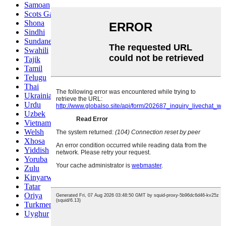
Samoan
Scots Gaelic
Shona
Sindhi
Sundanese
Swahili
Tajik
Tamil
Telugu
Thai
Ukrainian
Urdu
Uzbek
Vietnamese
Welsh
Xhosa
Yiddish
Yoruba
Zulu
Kinyarwanda
Tatar
Oriya
Turkmen
Uyghur