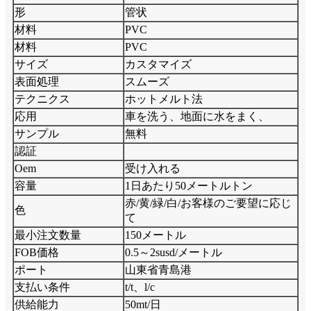
形
管状
材料
PVC
材料
PVC
サイズ
カスタマイズ
表面処理
スムーズ
テクニクス
ホットメルト法
応用
車を洗う、地面に水をまく、
サンプル
無料
認証
Oem
受け入れる
容量
1日あたり50メートルトン
赤/黄/緑/白/お客様のご要望に応じ
色
て
最小注文数量
150メートル
FOB価格
0.5～2susd/メートル
ポート
山東省青島港
支払い条件
t/t、l/c
供給能力
50mt/日