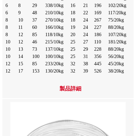
6
8
29
338/10kg
16
21
196
102/20kg
6
9
48
210/10kg
18
22
169
117/20kg
8
10
37
270/10kg
18
24
267
75/20kg
8
11
60
166/10kg
19
24
227
88/20kg
8
12
85
118/10kg
20
24
186
107/20kg
10
12
46
215/10kg
25
27
110
181/20kg
10
13
73
137/10kg
25
29
228
88/20kg
10
14
100
100/10kg
25
31
356
56/20kg
12
15
85
233/20kg
32
38
445
45/20kg
12
17
153
130/20kg
32
39
526
38/20kg
製品詳細