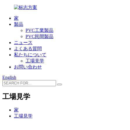
家
製品
PVC工業製品
PVC民間製品
ニュース
よくある質問
私たちについて
工場見学
お問い合わせ
English
工場見学
家
工場見学