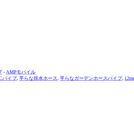
プ
-
AMPモバイル
Cパイプ
,
平らな排水ホース
,
平らなガーデンホースパイプ
,
12