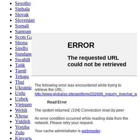
Sesotho
Sinhala
Slovak
Slovenian
Somali
Samoan
Scots Gaelic
Shona
Sindhi
Sundanese
Swahili
Tajik
Tamil
Telugu
Thai
Ukrainian
Urdu
Uzbek
Vietnamese
Welsh
Xhosa
Yiddish
Yoruba
Zulu
Kinyarwanda