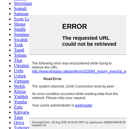
Slovenian
Somali
Samoan
Scots Gaelic
Shona
Sindhi
Sundanese
Swahili
Tajik
Tamil
Telugu
Thai
Ukrainian
Urdu
Uzbek
Vietnamese
Welsh
Xhosa
Yiddish
Yoruba
Zulu
Kinyarwanda
Tatar
Oriya
Turkmen