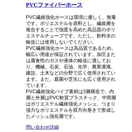
PVCファイバーホース
PVC繊維強化ホースは環境に優しく、無毒
です。ポリエステルを原料とし、繊維層を
複合することで強度を高めた高品質のポリ
エステルチューブです。ただし、飲料水の
輸送には使用しないでください。
PVC繊維強化ホースは高品質であるため、
幅広い用途が保証されています。加圧また
は腐食性のガスや液体の輸送に適してお
り、機械、石炭、石油、化学、農業灌漑、
建設、土木などの分野で広く使用されてい
ます。また、庭園や芝生にも広く使用され
ています。
PVC繊維強化パイプ素材は3層構造で、内
層と外層はPVC軟質プラスチック、中間層
はポリエステル繊維強化メッシュ、つまり
強力なポリエステルを双方向巻きで形成し
たメッシュ強化層です。
問い合わせ
詳細