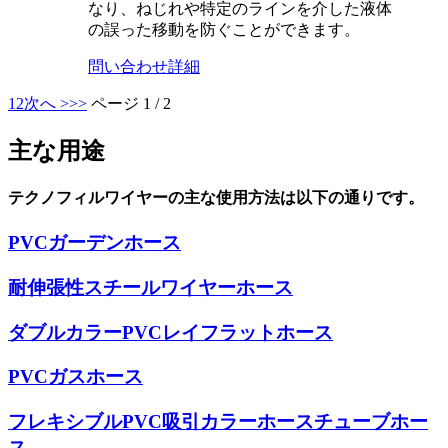
なり、ねじれや特定のラインを介した液体
の誤った移動を防ぐことができます。
問い合わせ
詳細
1
2
次へ >
>>
ページ 1 / 2
主な用途
テクノフィルワイヤーの主な使用方法は以下の通りです。
PVCガーデンホース
耐伸張性スチールワイヤーホース
ダブルカラーPVCレイフラットホース
PVCガスホース
フレキシブルPVC吸引カラーホースチューブホー
ス